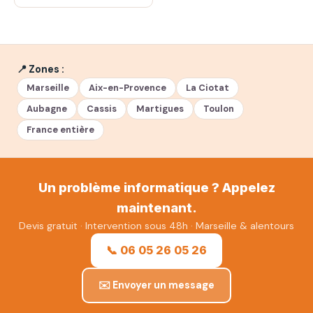
📍 Zones :
Marseille
Aix-en-Provence
La Ciotat
Aubagne
Cassis
Martigues
Toulon
France entière
Un problème informatique ? Appelez
maintenant.
Devis gratuit · Intervention sous 48h · Marseille & alentours
📞 06 05 26 05 26
✉️ Envoyer un message