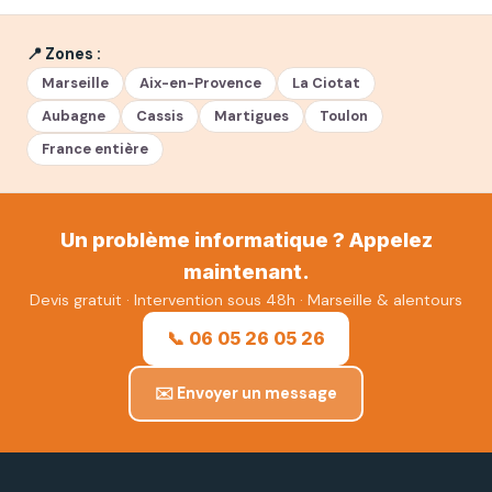
📍 Zones :
Marseille
Aix-en-Provence
La Ciotat
Aubagne
Cassis
Martigues
Toulon
France entière
Un problème informatique ? Appelez
maintenant.
Devis gratuit · Intervention sous 48h · Marseille & alentours
📞 06 05 26 05 26
✉️ Envoyer un message