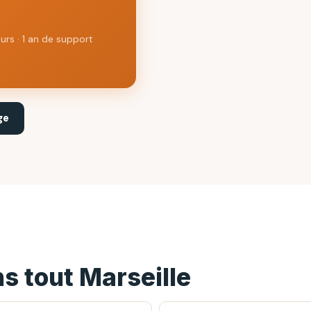
ours · 1 an de support
ge
ns tout Marseille