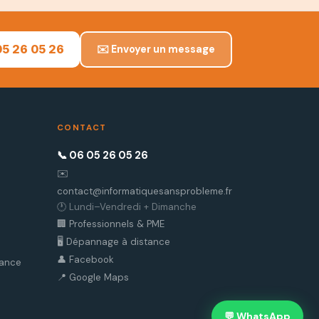
05 26 05 26
✉️ Envoyer un message
CONTACT
📞 06 05 26 05 26
✉️
contact@informatiquesansprobleme.fr
🕐 Lundi–Vendredi + Dimanche
🏢 Professionnels & PME
🖥️ Dépannage à distance
👤 Facebook
tance
📍 Google Maps
💬 WhatsApp