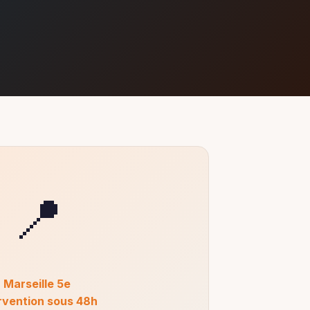
📍
Marseille 5e
rvention sous 48h