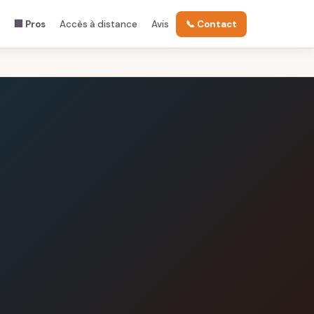
🏢 Pros
Accès à distance
Avis
📞 Contact