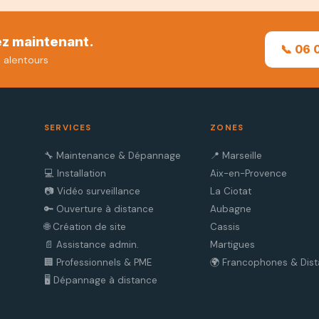
ez maintenant.
📞 06 
& alentours
SERVICES
ZONES
🔧 Maintenance & Dépannage
📍 Marseille
💻 Installation
Aix-en-Provence
📷 Vidéo surveillance
La Ciotat
🔑 Ouverture à distance
Aubagne
🌐 Création de site
Cassis
📄 Assistance admin.
Martigues
🏢 Professionnels & PME
🌍 Francophones & Dis
🖥️ Dépannage à distance