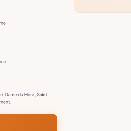
ème
ance
re-Dame du Mont, Saint-
ement.